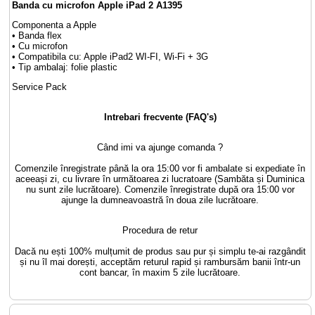
Banda cu microfon Apple iPad 2 A1395
Componenta a Apple
• Banda flex
• Cu microfon
• Compatibila cu: Apple iPad2 WI-FI, Wi-Fi + 3G
• Tip ambalaj: folie plastic
Service Pack
Intrebari frecvente (FAQ's)
Când imi va ajunge comanda ?
Comenzile înregistrate până la ora 15:00 vor fi ambalate si expediate în
aceeași zi, cu livrare în următoarea zi lucratoare (Sambăta și Duminica
nu sunt zile lucrătoare). Comenzile înregistrate după ora 15:00 vor
ajunge la dumneavoastră în doua zile lucrătoare.
Procedura de retur
Dacă nu ești 100% mulțumit de produs sau pur și simplu te-ai razgândit
și nu îl mai dorești, acceptăm returul rapid și rambursăm banii într-un
cont bancar, în maxim 5 zile lucrătoare.