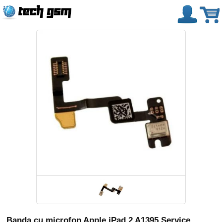
Banda cu microfon Apple iPad 2 A1395 Service