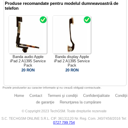
Produse recomandate pentru modelul dumneavoastră de
telefon
Banda audio Apple
Banda display Apple
iPad 2 A1395 Service
iPad 2 A1395 Service
Pack
Pack
20 RON
20 RON
Pozele produselor au caracter informativ şi nu crează obligaţii contractuale.
Home
Contact
Termeni şi condiţii
Confidenţialitate
Condiţii
de garanţie
Renunţarea la cumpărare
© Copyright 2023 TechGSM. Toate drepturile rezervate
S.C. TECHGSM ONLINE S.R.L. CIF: 36131120 Nr. Reg. Com. J40/7458/2016 Tel:
0727 799 754