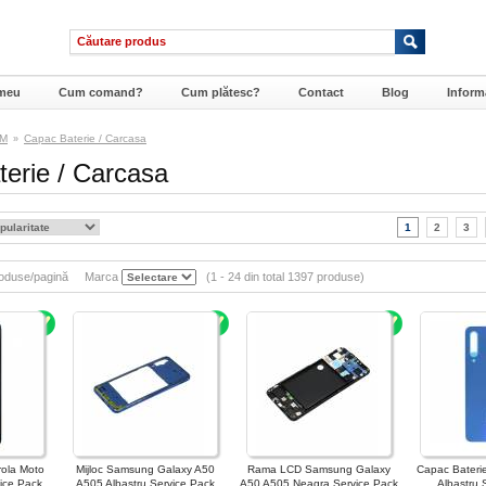
meu
Cum comand?
Cum plătesc?
Contact
Blog
Informa
SM
Capac Baterie / Carcasa
»
erie / Carcasa
1
2
3
oduse/pagină
Marca
(1 - 24 din total 1397 produse)
rola Moto
Mijloc Samsung Galaxy A50
Rama LCD Samsung Galaxy
Capac Bateri
ice Pack
A505 Albastru Service Pack
A50 A505 Neagra Service Pack
Albastru 