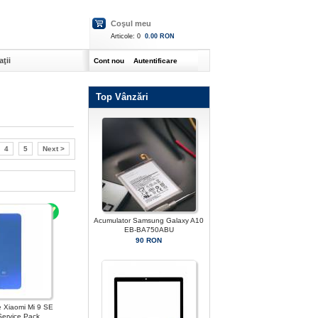
Coşul meu
Articole:
0
0.00 RON
ţii
Cont nou
Autentificare
Top Vânzări
4
5
Next >
Acumulator Samsung Galaxy A10
EB-BA750ABU
90 RON
e Xiaomi Mi 9 SE
Service Pack