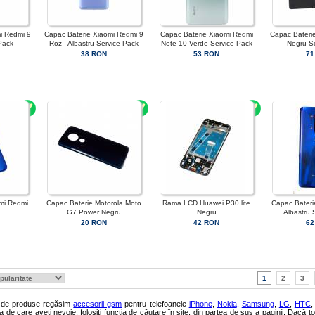
i Redmi 9
Capac Baterie Xiaomi Redmi 9
Capac Baterie Xiaomi Redmi
Capac Bateri
Pack
Roz - Albastru Service Pack
Note 10 Verde Service Pack
Negru S
38 RON
53 RON
71
mi Redmi
Capac Baterie Motorola Moto
Rama LCD Huawei P30 lite
Capac Bateri
G7 Power Negru
Negru
Albastru 
20 RON
42 RON
62
1
2
3
e de produse regăsim
accesorii gsm
pentru telefoanele
iPhone
,
Nokia
,
Samsung
,
LG
,
HTC
,
de care aveți nevoie, folosiți funcția de căutare în site, din partea de sus a paginii. Dacă t