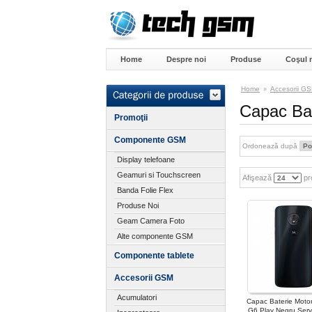
Home
Despre noi
Produse
Coşul 
Home
Accesorii G
»
Capac Bat
Promoţii
Componente GSM
Ordonează după
Display telefoane
Geamuri si Touchscreen
Afişează
pr
Banda Folie Flex
Produse Noi
Geam Camera Foto
Alte componente GSM
Componente tablete
Accesorii GSM
Acumulatori
Capac Baterie Moto
G6 Play Negru Serv