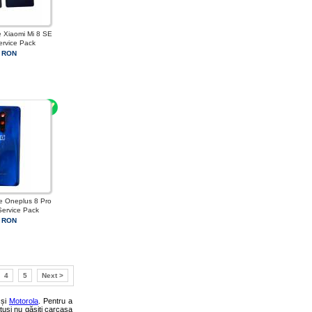
e Xiaomi Mi 8 SE
ervice Pack
 RON
e Oneplus 8 Pro
Service Pack
 RON
4
5
Next >
 și
Motorola
. Pentru a
otuși nu găsiți carcasa