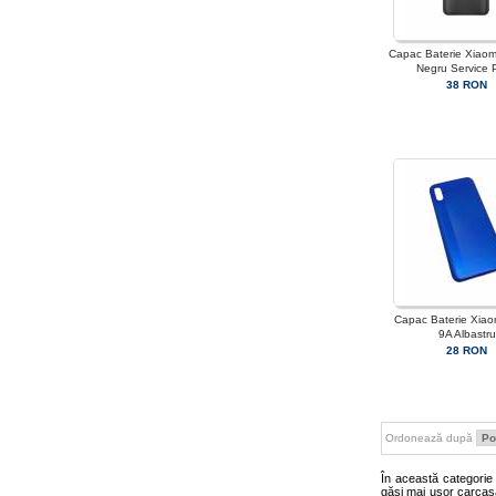
Capac Baterie Xiaom
Negru Service 
38 RON
Capac Baterie Xiao
9A Albastru
28 RON
Ordonează după
În această categori
găsi mai ușor carcasa 