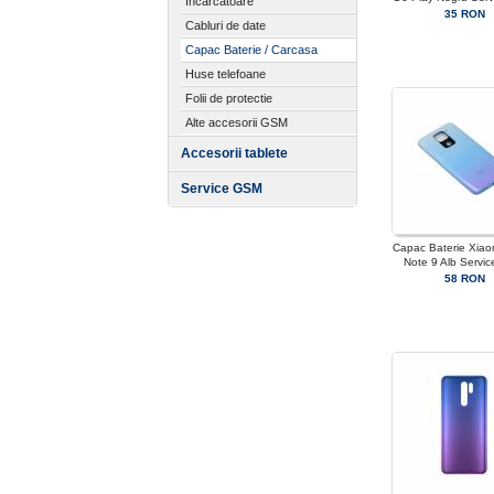
Incarcatoare
35 RON
Cabluri de date
Capac Baterie / Carcasa
Huse telefoane
Folii de protectie
Alte accesorii GSM
Accesorii tablete
Service GSM
Capac Baterie Xiao
Note 9 Alb Servi
58 RON