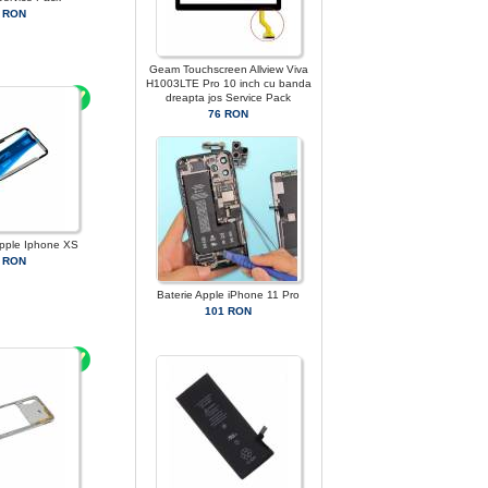
 RON
Geam Touchscreen Allview Viva
H1003LTE Pro 10 inch cu banda
dreapta jos Service Pack
76 RON
pple Iphone XS
 RON
Baterie Apple iPhone 11 Pro
101 RON