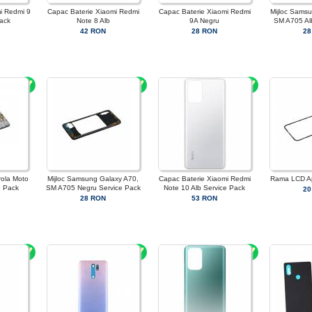
i Redmi 9
Capac Baterie Xiaomi Redmi
Capac Baterie Xiaomi Redmi
Mijloc Sams
ack
Note 8 Alb
9A Negru
SM A705 Al
42 RON
28 RON
28
rola Moto
Mijloc Samsung Galaxy A70,
Capac Baterie Xiaomi Redmi
Rama LCD A
e Pack
SM A705 Negru Service Pack
Note 10 Alb Service Pack
20
28 RON
53 RON