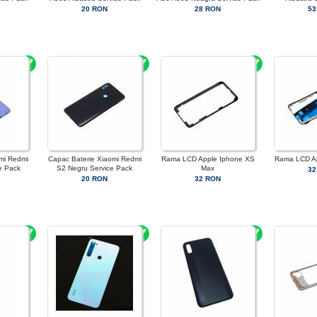
20 RON
28 RON
53
mi Redmi
Capac Baterie Xiaomi Redmi
Rama LCD Apple Iphone XS
Rama LCD A
ce Pack
S2 Negru Service Pack
Max
32
20 RON
32 RON