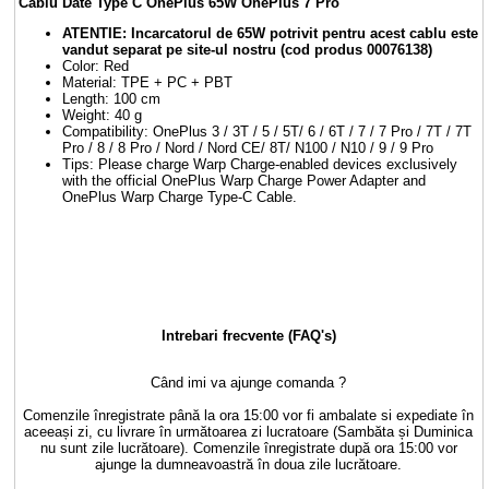
Cablu Date Type C OnePlus 65W OnePlus 7 Pro
ATENTIE: Incarcatorul de 65W potrivit pentru acest cablu este
vandut separat pe site-ul nostru (cod produs 00076138)
Color: Red
Material: TPE + PC + PBT
Length: 100 cm
Weight: 40 g
Compatibility: OnePlus 3 / 3T / 5 / 5T/ 6 / 6T / 7 / 7 Pro / 7T / 7T
Pro / 8 / 8 Pro / Nord / Nord CE/ 8T/ N100 / N10 / 9 / 9 Pro
Tips: Please charge Warp Charge-enabled devices exclusively
with the official OnePlus Warp Charge Power Adapter and
OnePlus Warp Charge Type-C Cable.
Intrebari frecvente (FAQ's)
Când imi va ajunge comanda ?
Comenzile înregistrate până la ora 15:00 vor fi ambalate si expediate în
aceeași zi, cu livrare în următoarea zi lucratoare (Sambăta și Duminica
nu sunt zile lucrătoare). Comenzile înregistrate după ora 15:00 vor
ajunge la dumneavoastră în doua zile lucrătoare.