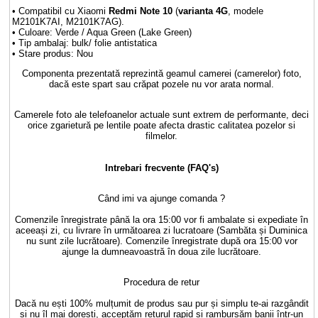
• Compatibil cu Xiaomi
Redmi Note 10
(
varianta 4G
, modele
M2101K7AI, M2101K7AG).
• Culoare: Verde / Aqua Green (Lake Green)
• Tip ambalaj: bulk/ folie antistatica
• Stare produs: Nou
Componenta prezentată reprezintă geamul camerei (camerelor) foto,
dacă este spart sau crăpat pozele nu vor arata normal.
Camerele foto ale telefoanelor actuale sunt extrem de performante, deci
orice zgarietură pe lentile poate afecta drastic calitatea pozelor si
filmelor.
Intrebari frecvente (FAQ's)
Când imi va ajunge comanda ?
Comenzile înregistrate până la ora 15:00 vor fi ambalate si expediate în
aceeași zi, cu livrare în următoarea zi lucratoare (Sambăta și Duminica
nu sunt zile lucrătoare). Comenzile înregistrate după ora 15:00 vor
ajunge la dumneavoastră în doua zile lucrătoare.
Procedura de retur
Dacă nu ești 100% mulțumit de produs sau pur și simplu te-ai razgândit
și nu îl mai dorești, acceptăm returul rapid și rambursăm banii într-un