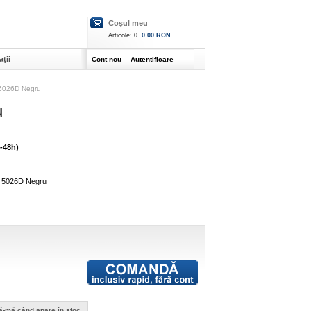
Coşul meu
Articole:
0
0.00 RON
ţii
Cont nou
Autentificare
l 5026D Negru
u
4-48h)
l 5026D Negru
ă-mă când apare în stoc