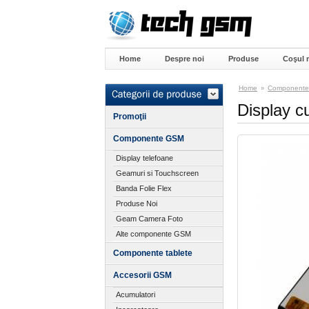
Home
Despre noi
Produse
Coşul 
Home
Component
»
Display c
Promoţii
Componente GSM
Display telefoane
Geamuri si Touchscreen
Banda Folie Flex
Produse Noi
Geam Camera Foto
Alte componente GSM
Componente tablete
Accesorii GSM
Acumulatori