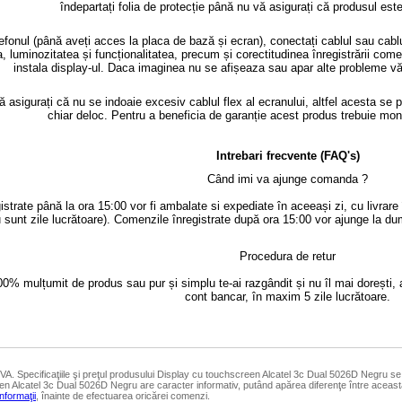
îndepartați folia de protecție până nu vă asigurați că produsul este 
efonul (până aveți acces la placa de bază și ecran), conectați cablul sau cabluri
, luminozitatea și funcționalitatea, precum și corectitudinea înregistrării com
instala display-ul. Daca imaginea nu se afișeaza sau apar alte probleme vă 
asigurați că nu se indoaie excesiv cablul flex al ecranului, altfel acesta se p
chiar deloc. Pentru a beneficia de garanție acest produs trebuie mo
Intrebari frecvente (FAQ's)
Când imi va ajunge comanda ?
strate până la ora 15:00 vor fi ambalate si expediate în aceeași zi, cu livrar
 sunt zile lucrătoare). Comenzile înregistrate după ora 15:00 vor ajunge la du
Procedura de retur
0% mulțumit de produs sau pur și simplu te-ai razgândit și nu îl mai dorești, 
cont bancar, în maxim 5 zile lucrătoare.
TVA. Specificaţiile şi preţul produsului Display cu touchscreen Alcatel 3c Dual 5026D Negru se
n Alcatel 3c Dual 5026D Negru are caracter informativ, putând apărea diferenţe între aceast
Informaţii
, înainte de efectuarea oricărei comenzi.