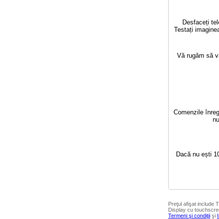
Desfaceți tel
Testați imaginea
Vă rugăm să vă 
Comenzile înregi
nu
Dacă nu ești 10
Preţul afişat include 
Display cu touchscree
Termeni şi condiţii
şi