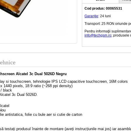
Cod produs: 00065531
Garanţie
: 24 luni
Transport: 25 RON oriunde pe t
Pentru informaţii suplimentar
info@techgsm.ro
; produsele 
tehnice
chscreen Alcatel 3c Dual 5026D Negru
lay si touchscreen, tehnologie IPS LCD capacitive touchscreen, 16M colors
 x 1440 pixels, 18:9 ratio (~268 ppi density)
 / black
Alcatel 3c Dual 5026D.
lcatel
 Nou
lie antistatica, folie cu bule aer si cutie de carton
 testați produsul înainte de montare (aveți instrucțiunile mai jos) iar asambla