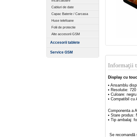
Incarcatoare
Cabluri de date
Capac Baterie / Carcasa
Huse telefoane
Folii de protectie
Alte accesorii GSM
Accesorii tablete
Service GSM
Informaţii 
Display cu tou
• Ansamblu disp
• Resolutie: 720
• Culoare: negru
• Compatibil cu 
Componenta a A
• Stare produs:
• Tip ambalaj: fo
Se recomandă să