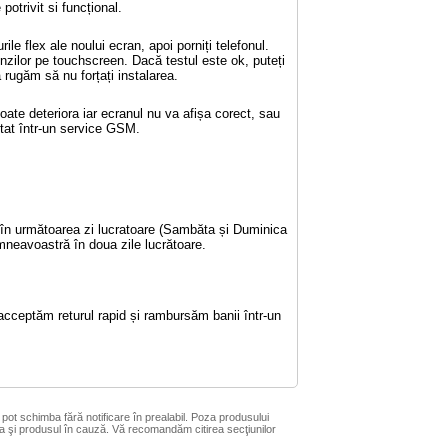
potrivit si funcțional.
le flex ale noului ecran, apoi porniți telefonul.
enzilor pe touchscreen. Dacă testul este ok, puteți
rugăm să nu forțați instalarea.
oate deteriora iar ecranul nu va afișa corect, sau
ntat într-un service GSM.
e în următoarea zi lucratoare (Sambăta și Duminica
mneavoastră în doua zile lucrătoare.
acceptăm returul rapid și rambursăm banii într-un
 pot schimba fără notificare în prealabil. Poza produsului
a şi produsul în cauză. Vă recomandăm citirea secţiunilor