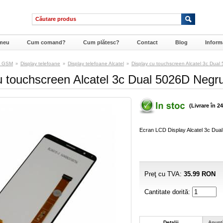
meu
Cum comand?
Cum plătesc?
Contact
Blog
Informa
e GSM
Display telefoane
Display telefoane Alcatel
Display cu touchscreen Alcatel 3c Dua
»
»
»
u touchscreen Alcatel 3c Dual 5026D Negr
(Livrare în 2
Ecran LCD Display Alcatel 3c Dua
Preţ cu TVA:
35.99
RON
Cantitate dorită:
Detalii
Anunţ