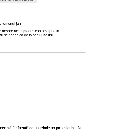
eritoriul ţării
e despre acest produs contactaţi-ne la
nu se pot ridica de la sediul nostru.
rea să fie facută de un tehnician profesionist. Nu