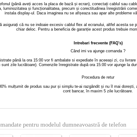
efonul (până aveți acces la placa de bază și ecran), conectați cablul sau cabluri
, luminozitatea și funcționalitatea, precum și corectitudinea înregistrării com
instala display-ul. Daca imaginea nu se afișeaza sau apar alte probleme vă 
asigurați că nu se indoaie excesiv cablul flex al ecranului, altfel acesta se p
chiar deloc. Pentru a beneficia de garanție acest produs trebuie mo
Intrebari frecvente (FAQ's)
Când imi va ajunge comanda ?
strate până la ora 15:00 vor fi ambalate si expediate în aceeași zi, cu livrar
 sunt zile lucrătoare). Comenzile înregistrate după ora 15:00 vor ajunge la du
Procedura de retur
0% mulțumit de produs sau pur și simplu te-ai razgândit și nu îl mai dorești, 
cont bancar, în maxim 5 zile lucrătoare.
omandate pentru modelul dumneavoastră de telefon