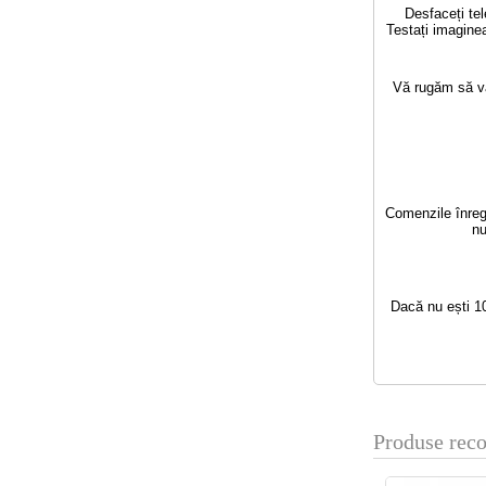
Desfaceți tel
Testați imaginea
Vă rugăm să vă 
Comenzile înregi
nu
Dacă nu ești 10
Produse rec