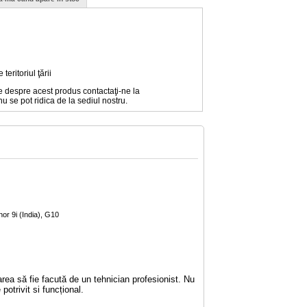
eritoriul ţării
e despre acest produs contactaţi-ne la
nu se pot ridica de la sediul nostru.
or 9i (India), G10
rea să fie facută de un tehnician profesionist. Nu
potrivit si funcțional.