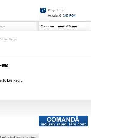
Coşul meu
Articole:
0
0.00 RON
ţii
Cont nou
Autentificare
0 Lite Negru
4-48h)
e 10 Lite Negru
ă-mă când apare în stoc