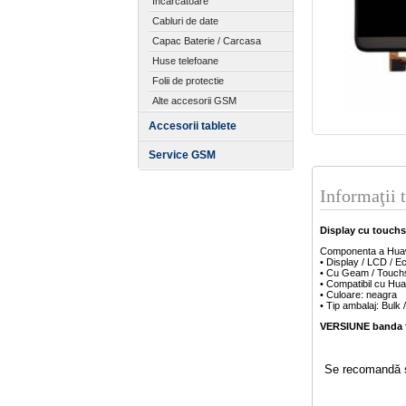
Incarcatoare
Cabluri de date
Capac Baterie / Carcasa
Huse telefoane
Folii de protectie
Alte accesorii GSM
Accesorii tablete
Service GSM
Informaţii 
Display cu touch
Componenta a Hua
• Display / LCD / E
• Cu Geam / Touchs
• Compatibil cu Hu
• Culoare: neagra
• Tip ambalaj: Bulk /
VERSIUNE banda 
Se recomandă să