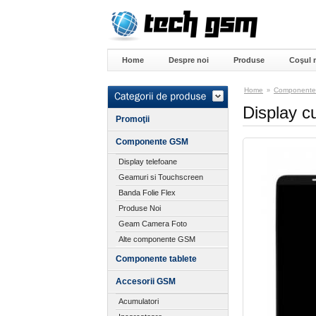
Home
Despre noi
Produse
Coşul 
Home
Component
»
Display c
Promoţii
Componente GSM
Display telefoane
Geamuri si Touchscreen
Banda Folie Flex
Produse Noi
Geam Camera Foto
Alte componente GSM
Componente tablete
Accesorii GSM
Acumulatori