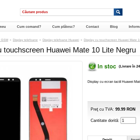
meu
Cum comand?
Cum plătesc?
Contact
Blog
Informa
e GSM
Display telefoane
Display telefoane Huawei
Display cu touchscreen Huawei Mate 1
»
»
»
u touchscreen Huawei Mate 10 Lite Negru
(Livrare în 2
Display cu ecran tactil Huawei Mat
Preţ cu TVA:
99.99
RON
Cantitate dorită:
Detalii
Anunţ