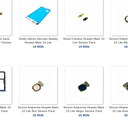
de baza
Dublu adeziv inlocuire display
Geam Camera Huawei Mate 10
Senzor Ampre
e Service
Huawei Mate 10 Lite
Lite Service Pack
10 Lite Al
19 RON
19 RON
20
 Mate 10
Senzor Amprenta Huawei Mate
Senzor Amprenta Huawei Mate
Senzor Ampre
e Pack
10 Lite Roz Service Pack
10 Lite Negru Service Pack
10 Lite Aur
20 RON
20 RON
20