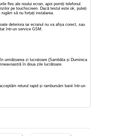
le flex ale noului ecran, apoi porniți telefonul.
enzilor pe touchscreen. Dacă testul este ok, puteți
rugăm să nu forțați instalarea.
oate deteriora iar ecranul nu va afișa corect, sau
ntat într-un service GSM.
e în următoarea zi lucratoare (Sambăta și Duminica
mneavoastră în doua zile lucrătoare.
acceptăm returul rapid și rambursăm banii într-un