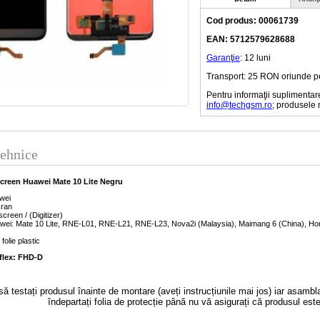
Cod produs: 00061739
EAN: 5712579628688
Garanţie
: 12 luni
Transport: 25 RON oriunde pe t
Pentru informaţii suplimentar
info@techgsm.ro
; produsele 
tehnice
screen Huawei Mate 10 Lite Negru
wei
cran
creen / (Digitizer)
awei: Mate 10 Lite, RNE-L01, RNE-L21, RNE-L23, Nova2i (Malaysia), Maimang 6 (China), Hon
 folie plastic
flex: FHD-D
 testați produsul înainte de montare (aveți instrucțiunile mai jos) iar asambla
îndepartați folia de protecție până nu vă asigurați că produsul este 