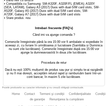
• Band flex cu difuzor
• Compatibila cu Samsung: SM-A320F, A320F/FL (EMEA); A320Y
(SEA, LATAM), Galaxy A3 (2017) Duos with dual-SIM card slots, SM-
A520F, Galaxy A5 (2017) Duos with dual-SIM card slots, SM-
A720F, Galaxy A7 (2017) Duos with dual-SIM card slots
• Stare produs: nou
Intrebari frecvente (FAQ's)
Când imi va ajunge comanda ?
Comenzile înregistrate până la ora 15:00 vor fi ambalate si expediate în
aceeași zi, cu livrare în următoarea zi lucratoare (Sambăta și Duminica
nu sunt zile lucrătoare). Comenzile înregistrate după ora 15:00 vor
ajunge la dumneavoastră în doua zile lucrătoare.
Procedura de retur
Dacă nu ești 100% mulțumit de produs sau pur și simplu te-ai razgândit
și nu îl mai dorești, acceptăm returul rapid și rambursăm banii într-un
cont bancar, în maxim 5 zile lucrătoare.
Pozele produselor au caracter informativ şi nu crează obligaţii contractuale.
Home
Contact
Termeni şi condiţii
Confidenţialitate
Condiţii
de garanţie
Renunţarea la cumpărare