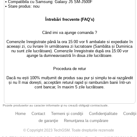
• Compatibila cu Samsung: Galaxy J5 SM-J500F
• Stare produs: nou
Întrebări frecvente (FAQ's)
Când imi va ajunge comanda ?
Comenzile înregistrate până la ora 15:00 vor fi ambalate si expediate în
aceeași zi, cu livrare în următoarea zi lucratoare (Sambăta și Duminica
nu sunt zile lucrătoare). Comenzile înregistrate după ora 15:00 vor
ajunge la dumneavoastră în doua zile lucrătoare.
Procedura de retur
Dacă nu ești 100% mulțumit de produs sau pur și simplu te-ai razgândit
și nu îl mai dorești, acceptăm returul rapid și rambursăm banii într-un
cont bancar, în maxim 5 zile lucrătoare.
Pozele produselor au caracter informativ şi nu crează obligaţii contractuale.
Home
Contact
Termeni şi condiţii
Confidenţialitate
Condiţii
de garanţie
Renunţarea la cumpărare
© Copyright 2023 TechGSM. Toate drepturile rezervate