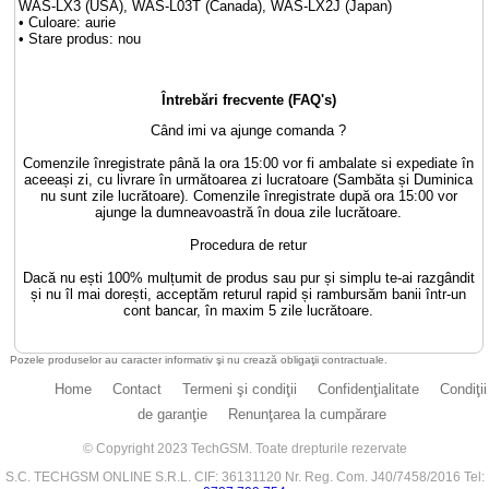
WAS-LX3 (USA), WAS-L03T (Canada), WAS-LX2J (Japan)
• Culoare: aurie
• Stare produs: nou
Întrebări frecvente (FAQ's)
Când imi va ajunge comanda ?
Comenzile înregistrate până la ora 15:00 vor fi ambalate si expediate în
aceeași zi, cu livrare în următoarea zi lucratoare (Sambăta și Duminica
nu sunt zile lucrătoare). Comenzile înregistrate după ora 15:00 vor
ajunge la dumneavoastră în doua zile lucrătoare.
Procedura de retur
Dacă nu ești 100% mulțumit de produs sau pur și simplu te-ai razgândit
și nu îl mai dorești, acceptăm returul rapid și rambursăm banii într-un
cont bancar, în maxim 5 zile lucrătoare.
Pozele produselor au caracter informativ şi nu crează obligaţii contractuale.
Home
Contact
Termeni şi condiţii
Confidenţialitate
Condiţii
de garanţie
Renunţarea la cumpărare
© Copyright 2023 TechGSM. Toate drepturile rezervate
S.C. TECHGSM ONLINE S.R.L. CIF: 36131120 Nr. Reg. Com. J40/7458/2016 Tel: