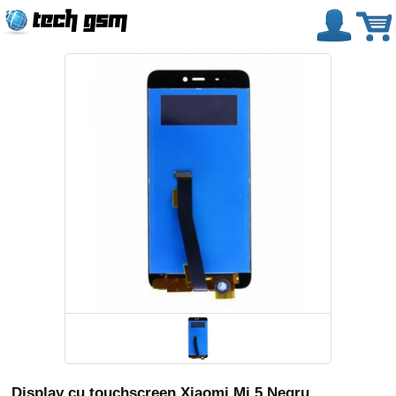
Display cu touchscreen Xiaomi Mi 5 Negru