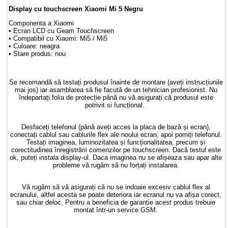
Display cu touchscreen Xiaomi Mi 5 Negru
Componenta a Xiaomi
• Ecran LCD cu Geam Touchscreen
• Compatibil cu Xiaomi: Mi5 / Mi5
• Culoare: neagra
• Stare produs: nou
Se recomandă să testați produsul înainte de montare (aveți instrucțiunile
mai jos) iar asamblarea să fie facută de un tehnician profesionist. Nu
îndepartați folia de protecție până nu vă asigurați că produsul este
potrivit si funcțional.
Desfaceți telefonul (până aveți acces la placa de bază și ecran),
conectați cablul sau cablurile flex ale noului ecran, apoi porniți telefonul.
Testați imaginea, luminozitatea și funcționalitatea, precum și
corectitudinea înregistrării comenzilor pe touchscreen. Dacă testul este
ok, puteți instala display-ul. Daca imaginea nu se afișeaza sau apar alte
probleme vă rugăm să nu forțați instalarea.
Vă rugăm să vă asigurați că nu se indoaie excesiv cablul flex al
ecranului, altfel acesta se poate deteriora iar ecranul nu va afișa corect,
sau chiar deloc. Pentru a beneficia de garanție acest produs trebuie
montat într-un service GSM.