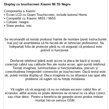
Display cu touchscreen Xiaomi Mi 5S Negru
Componenta a Xiaomi
• Ecran LCD cu Geam Touchscreen, include butonul Home.
• Compatibil cu Xiaomi: Mi5S / Mi5S
• Culoare: neagra
• Stare produs: nou
Se recomandă să testați produsul înainte de montare (aveți instrucțiunile
mai jos) iar asamblarea să fie facută de un tehnician profesionist. Nu
îndepartați folia de protecție până nu vă asigurați că produsul este
potrivit si funcțional.
Desfaceți telefonul (până aveți acces la placa de bază și ecran),
conectați cablul sau cablurile flex ale noului ecran, apoi porniți telefonul.
Testați imaginea, luminozitatea și funcționalitatea, precum și
corectitudinea înregistrării comenzilor pe touchscreen. Dacă testul este
ok, puteți instala display-ul. Daca imaginea nu se afișeaza sau apar alte
probleme vă rugăm să nu forțați instalarea.
Vă rugăm să vă asigurați că nu se indoaie excesiv cablul flex al
ecranului, altfel acesta se poate deteriora iar ecranul nu va afișa corect,
sau chiar deloc. Pentru a beneficia de garanție acest produs trebuie
montat într-un service GSM.