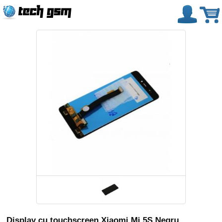
Display cu touchscreen Xiaomi Mi 5S Negru