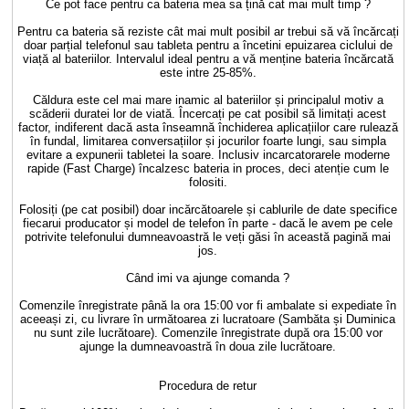
Ce pot face pentru ca bateria mea sa țină cat mai mult timp ?
Pentru ca bateria să reziste cât mai mult posibil ar trebui să vă încărcați
doar parțial telefonul sau tableta pentru a încetini epuizarea ciclului de
viață al bateriilor. Intervalul ideal pentru a vă menține bateria încărcată
este intre 25-85%.
Căldura este cel mai mare inamic al bateriilor și principalul motiv a
scăderii duratei lor de viată. Încercați pe cat posibil să limitați acest
factor, indiferent dacă asta înseamnă închiderea aplicațiilor care rulează
în fundal, limitarea conversațiilor și jocurilor foarte lungi, sau simpla
evitare a expunerii tabletei la soare. Inclusiv incarcatorarele moderne
rapide (Fast Charge) încalzesc bateria in proces, deci atenție cum le
folositi.
Folosiți (pe cat posibil) doar incărcătoarele și cablurile de date specifice
fiecarui producator și model de telefon în parte - dacă le avem pe cele
potrivite telefonului dumneavoastră le veți găsi în această pagină mai
jos.
Când imi va ajunge comanda ?
Comenzile înregistrate până la ora 15:00 vor fi ambalate si expediate în
aceeași zi, cu livrare în următoarea zi lucratoare (Sambăta și Duminica
nu sunt zile lucrătoare). Comenzile înregistrate după ora 15:00 vor
ajunge la dumneavoastră în doua zile lucrătoare.
Procedura de retur