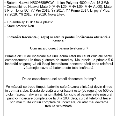
• Baterie Huawei HB396689ECW - Li-ion Polymer 4000 mAh, 15.3 Wh
• Compatibil cu Huawei Mate 9 (MHA-L29, MHA-L09, MHA-AL00), Mate
9 Pro, Honor 8C, Y7 Pro 2019, Y7 2017, Y7 Prime 2017, Enjoy 7 Plus,
Y7 2019, Y9 2018, Y9 2019, Nova Lite+.
• Tip ambalaj: Bulk / folie plastic
• Stare produs: Nou
Intrebări frecvente (FAQ's) și sfaturi pentru încărcarea eficientă a
bateriei:
Cum încarc corect bateria telefonului ?
Primele cicluri de încarcare ale unui acumulator nou sunt cruciale pentru
comportamentul în timp și durata de stand-by. Mai precis, la primele 5-6
incărcări asigurați-vă că lăsați încarcătorul conectat până cand telefonul
vă atenționeaza că bateria este total incărcată.
De ce capacitatea unei baterii descreste în timp?
Pe măsură ce trece timpul, bateriile suferă uzura zilnică și devin din ce
în ce mai slabe. Durata de viață a unei baterii este (de regula) de 500 de
cicluri (aproximativ un an și jumătate). Un ciclu al bateriei este măsurat
printr-o încărcare completă de la 0 la 100, deci, cu cât telefonul trece
prin mai multe cicluri complete de încărcare, cu atât mai devreme
trebuie schimbată.