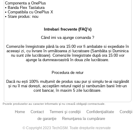
Componenta a OnePlus
• Banda Flex Tastatura
• Compatibila cu OnePlus X
• Stare produs: nou
Intrebari frecvente (FAQ's)
Când imi va ajunge comanda ?
Comenzile înregistrate până la ora 15:00 vor fi ambalate si expediate în
aceeași zi, cu livrare în următoarea zi lucratoare (Sambăta și Duminica
nu sunt zile lucrătoare). Comenzile înregistrate după ora 15:00 vor
ajunge la dumneavoastră în doua zile lucrătoare.
Procedura de retur
Dacă nu ești 100% mulțumit de produs sau pur și simplu te-ai razgândit
și nu îl mai dorești, acceptăm returul rapid și rambursăm banii într-un
cont bancar, în maxim 5 zile lucrătoare.
Pozele produselor au caracter informativ şi nu crează obligaţii contractuale.
Home
Contact
Termeni şi condiţii
Confidenţialitate
Condiţii
de garanţie
Renunţarea la cumpărare
© Copyright 2023 TechGSM. Toate drepturile rezervate