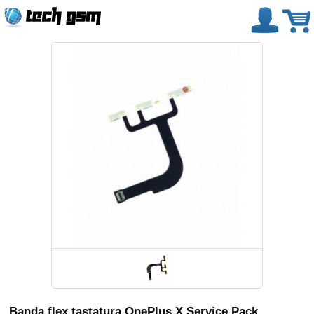
Banda flex tastatura OnePlus X Service Pack