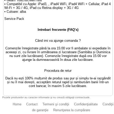
• Geam Touchscreen nou
• Compatibil cu Apple: iPad3, , iPad4 WiFi, iPad4 WiFi + Cellular, iPad 4
Wi-Fi + 3G / 4G, iPad cu Retina display + 3G / 4G
• Culoare: alba
Service Pack
Intrebari frecvente (FAQ's)
Când imi va ajunge comanda ?
Comenzile înregistrate până la ora 15:00 vor fi ambalate si expediate în
aceeași zi, cu livrare în următoarea zi lucratoare (Sambăta și Duminica
nu sunt zile lucrătoare). Comenzile înregistrate după ora 15:00 vor
ajunge la dumneavoastră în doua zile lucrătoare.
Procedura de retur
Dacă nu ești 100% mulțumit de produs sau pur și simplu te-ai razgândit
și nu îl mai dorești, acceptăm returul rapid și rambursăm banii într-un
cont bancar, în maxim 5 zile lucrătoare.
Pozele produselor au caracter informativ şi nu crează obligaţii contractuale.
Home
Contact
Termeni şi condiţii
Confidenţialitate
Condiţii
de garanţie
Renunţarea la cumpărare