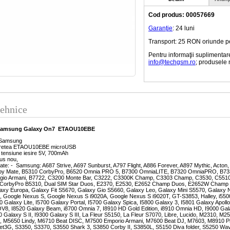
Cod produs: 00057669
Garanţie
: 24 luni
Transport: 25 RON oriunde pe t
Pentru informaţii suplimentar
info@techgsm.ro
; produsele 
tehnice
a Samsung Galaxy On7 ETAOU10EBE
 Samsung
r retea ETAOU10EBE microUSB
i: tensiune iesire 5V, 700mAh
dus nou,
itate: - Samsung: A687 Strive, A697 Sunburst, A797 Flight, A886 Forever, A897 Mythic, Ac
by Mate, B5310 CorbyPro, B6520 Omnia PRO 5, B7300 OmniaLITE, B7320 OmniaPRO, B7
gio Armani, B7722, C3200 Monte Bar, C3222, C3300K Champ, C3303 Champ, C3530, C5510
CorbyPro B5310, Dual SIM Star Duos, E2370, E2530, E2652 Champ Duos, E2652W Champ D
axy Europa, Galaxy Fit S5670, Galaxy Gio S5660, Galaxy Leo, Galaxy Mini S5570, Galaxy N
e, Google Nexus S, Google Nexus S i9020A, Google Nexus S i9020T, GT-S3853, Halley, i550
0 Galaxy Lite, I5700 Galaxy Portal, I5700 Galaxy Spica, I5800 Galaxy 3, I5801 Galaxy Apollo,
V8, I8520 Galaxy Beam, i8700 Omnia 7, I8910 HD Gold Edition, i8910 Omnia HD, I9000 Gala
00 Galaxy S II, I9300 Galaxy S III, La Fleur S5150, La Fleur S7070, Libre, Lucido, M2310,
, M5650 Lindy, M6710 Beat DISC, M7500 Emporio Armani, M7600 Beat DJ, M7603, M8910 Pixon
ket3G, S3350, S3370, S3550 Shark 3, S3850 Corby II, S3850L, S5150 Diva folder, S5250 Wa