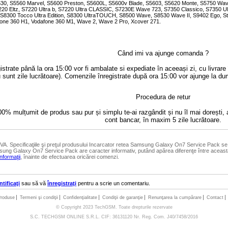
30, S5560 Marvel, S5600 Preston, S5600L, S5600v Blade, S5603, S5620 Monte, S5750 Wa
220 Eltz, S7220 Ultra b, S7220 Ultra CLASSIC, S7230E Wave 723, S7350 Classico, S7350 Ultr
 S8300 Tocco Ultra Edition, S8300 UltraTOUCH, S8500 Wave, S8530 Wave II, S9402 Ego, St
fone 360 H1, Vodafone 360 M1, Wave 2, Wave 2 Pro, Xcover 271.
Când imi va ajunge comanda ?
strate până la ora 15:00 vor fi ambalate si expediate în aceeași zi, cu livrar
 sunt zile lucrătoare). Comenzile înregistrate după ora 15:00 vor ajunge la du
Procedura de retur
0% mulțumit de produs sau pur și simplu te-ai razgândit și nu îl mai dorești, 
cont bancar, în maxim 5 zile lucrătoare.
 TVA. Specificaţiile şi preţul produsului Incarcator retea Samsung Galaxy On7 Service Pack se 
sung Galaxy On7 Service Pack are caracter informativ, putând apărea diferenţe între aceasta
Informaţii
, înainte de efectuarea oricărei comenzi.
ntificaţi
sau să vă
înregistraţi
pentru a scrie un comentariu.
roduse
Termeni şi condiţii
Confidenţialitate
Condiţii de garanţie
Renunţarea la cumpărare
Contact
© Copyright 2023 TechGSM. Toate drepturile rezervate
S.C. TECHGSM ONLINE S.R.L. CIF: 36131120 Nr. Reg. Com. J40/7458/2016