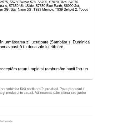
ve575, S5780 Wave 578, S6700, S7070 Diva, S7070
a s, S7350 UltraSlide, S7550 Blue Earth, S8000 Jet,
ar 3G, Star Nano 3G, T929 Memoir, T939 Behold 2, Tocco
e în următoarea zi lucratoare (Sambăta și Duminica
mneavoastră în doua zile lucrătoare.
acceptăm returul rapid și rambursăm banii într-un
pot schimba fără notificare în prealabil. Poza produsului
 şi produsul în cauză. Vă recomandăm citirea secţiunilor
Informaţii