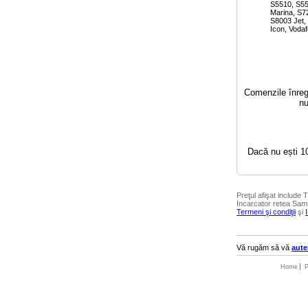
S5510, S55
Marina, S7
S8003 Jet,
Icon, Voda
Comenzile înregi
nu
Dacă nu ești 10
Preţul afişat include
Incarcator retea Sam
Termeni şi condiţii
şi
Vă rugăm să vă
aute
Home
P