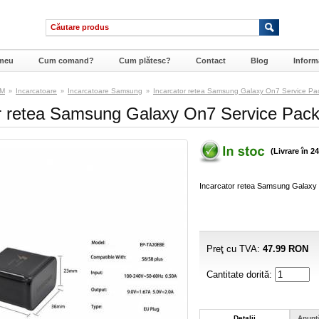
meu
Cum comand?
Cum plătesc?
Contact
Blog
Informa
SM
Incarcatoare
Incarcatoare Samsung
Incarcator retea Samsung Galaxy On7 Service Pa
»
»
»
r retea Samsung Galaxy On7 Service Pac
(Livrare în 2
Incarcator retea Samsung Galax
Preţ cu TVA:
47.99
RON
Cantitate dorită:
Detalii
Anunţ