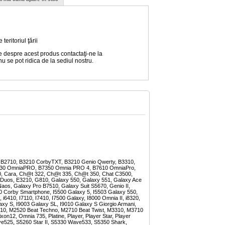
eritoriul ţării
e despre acest produs contactaţi-ne la
nu se pot ridica de la sediul nostru.
ton, B2710, B3210 CorbyTXT, B3210 Genio Qwerty, B3310,
330 OmniaPRO, B7350 Omnia PRO 4, B7610 OmniaPro,
, Cara, Ch@t 322, Ch@t 335, Ch@t 350, Chat C3500,
uos, E3210, G810, Galaxy 550, Galaxy 551, Galaxy Ace
aos, Galaxy Pro B7510, Galaxy Suit S5670, Genio II,
0 Corby Smartphone, I5500 Galaxy 5, I5503 Galaxy 550,
 i6410, I7110, I7410, I7500 Galaxy, I8000 Omnia II, i8320,
xy S, I9003 Galaxy SL, I9010 Galaxy S Giorgio Armani,
 M2510, M2520 Beat Techno, M2710 Beat Twist, M3310, M3710
12, Omnia 735, Platine, Player, Player Star, Player
ve525, S5260 Star II, S5330 Wave533, S5350 Shark,