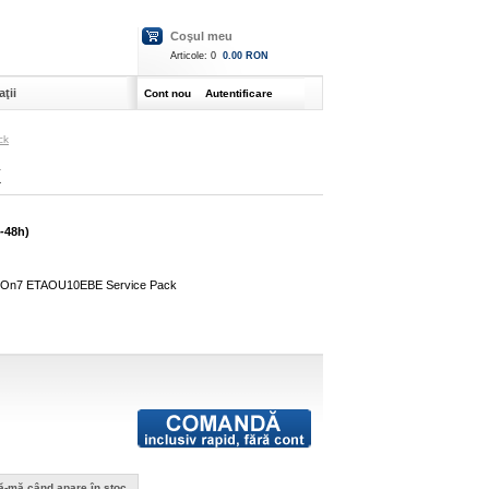
Coşul meu
Articole:
0
0.00 RON
ţii
Cont nou
Autentificare
ck
k
4-48h)
y On7 ETAOU10EBE Service Pack
ă-mă când apare în stoc