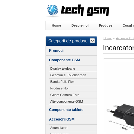
Home
Despre noi
Produse
Coşul 
Home
Accesorii G
»
Incarcato
Promoţii
Componente GSM
Display telefoane
Geamuri si Touchscreen
Banda Folie Flex
Produse Noi
Geam Camera Foto
Alte componente GSM
Componente tablete
Accesorii GSM
Acumulatori