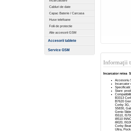
Incarcatoare
Cabluri de date
Capac Baterie / Carcasa
Huse telefoane
Folii de protectie
Alte accesorii GSM
Accesorii tablete
Service GSM
Informaţii 
Incarcator rete
Accesoriu
Incarcato
Specificati
Stare: pro
Compatibil
B3313 Cor
B7620 Gior
Corby 3G, 
S5830, Gal
Genio Slid
I5510, I570
I8510 INNO
i9020, I91
Corby Beat
Ultra, Poc