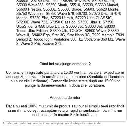
S3850L, S5150 Diva folder, S5250 Wave525, S5260 Star II,
S5330 Wave533, S5350 Shark, S5510, S5530, S5560 Marvel,
S5600 Preston, S5600L, S5600v Blade, S5603, S5620 Monte,
S5750 Wave575, S5780 Wave 578, S6700, S7070 Diva, S7070
Marina, S7220 Eltz, S7220 Ultra b, S7220 Ultra CLASSIC,
S7230E Wave 723, S7350 Classico, S7350 Ultra s, S7350
UltraSlide, S7550 Blue Earth, S8000 Jet, S8003 Jet, S8300
Tocco Ultra Edition, S8300 UltraTOUCH, S8500 Wave, S8530
Wave II, S9402 Ego, Star 3G, Star Nano 3G, T929 Memoir, T939
Behold 2, Tocco Icon, Vodafone 360 H1, Vodafone 360 M1, Wave
2, Wave 2 Pro, Xcover 271.
Când imi va ajunge comanda ?
Comenzile înregistrate până la ora 15:00 vor fi ambalate si expediate în
aceeași zi, cu livrare în următoarea zi lucratoare (Sambăta și Duminica
nu sunt zile lucrătoare). Comenzile înregistrate după ora 15:00 vor
ajunge la dumneavoastră în doua zile lucrătoare.
Procedura de retur
Dacă nu ești 100% mulțumit de produs sau pur și simplu te-ai razgândit
și nu îl mai dorești, acceptăm returul rapid și rambursăm banii într-un
cont bancar, în maxim 5 zile lucrătoare.
Pozele produselor au caracter informativ şi nu crează obligaţii contractuale.