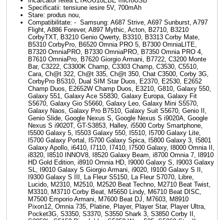
Incarcator retea ETAOU10EBE microUSB
Specificatii: tensiune iesire 5V, 700mAh
Stare: produs nou,
Compatibilitate: - Samsung: A687 Strive, A697 Sunburst, A797
Flight, A886 Forever, A897 Mythic, Acton, B2710, B3210
CorbyTXT, B3210 Genio Qwerty, B3310, B3313 Corby Mate,
B5310 CorbyPro, B6520 Omnia PRO 5, B7300 OmniaLITE,
B7320 OmniaPRO, B7330 OmniaPRO, B7350 Omnia PRO 4,
B7610 OmniaPro, B7620 Giorgio Armani, B7722, C3200 Monte
Bar, C3222, C3300K Champ, C3303 Champ, C3530, C5510,
Cara, Ch@t 322, Ch@t 335, Ch@t 350, Chat C3500, Corby 3G,
CorbyPro B5310, Dual SIM Star Duos, E2370, E2530, E2652
Champ Duos, E2652W Champ Duos, E3210, G810, Galaxy 550,
Galaxy 551, Galaxy Ace S5830, Galaxy Europa, Galaxy Fit
S5670, Galaxy Gio S5660, Galaxy Leo, Galaxy Mini S5570,
Galaxy Naos, Galaxy Pro B7510, Galaxy Suit S5670, Genio II,
Genio Slide, Google Nexus S, Google Nexus S i9020A, Google
Nexus S i9020T, GT-S3853, Halley, i5500 Corby Smartphone,
I5500 Galaxy 5, I5503 Galaxy 550, I5510, I5700 Galaxy Lite,
I5700 Galaxy Portal, I5700 Galaxy Spica, I5800 Galaxy 3, I5801
Galaxy Apollo, i6410, I7110, I7410, I7500 Galaxy, I8000 Omnia II,
i8320, I8510 INNOV8, I8520 Galaxy Beam, i8700 Omnia 7, I8910
HD Gold Edition, i8910 Omnia HD, I9000 Galaxy S, I9003 Galaxy
SL, I9010 Galaxy S Giorgio Armani, i9020, I9100 Galaxy S II,
I9300 Galaxy S III, La Fleur S5150, La Fleur S7070, Libre,
Lucido, M2310, M2510, M2520 Beat Techno, M2710 Beat Twist,
M3310, M3710 Corby Beat, M5650 Lindy, M6710 Beat DISC,
M7500 Emporio Armani, M7600 Beat DJ, M7603, M8910
Pixon12, Omnia 735, Platine, Player, Player Star, Player Ultra,
Pocket3G, S3350, S3370, S3550 Shark 3, S3850 Corby II,