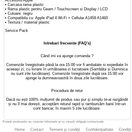
Accesoriu Apple
• Carcasa rama plastic
• Rama plastic pentru Geam / Touchscreen si Display / LCD
• Culoare: negru
• Compatibila cu: Apple iPad 4 Wi-Fi + Cellular A1459 A1460
• Textura / material plastic
Service Pack
Intrebari frecvente (FAQ's)
Când imi va ajunge comanda ?
Comenzile înregistrate până la ora 15:00 vor fi ambalate si expediate în
aceeași zi, cu livrare în următoarea zi lucratoare (Sambăta și Duminica
nu sunt zile lucrătoare). Comenzile înregistrate după ora 15:00 vor
ajunge la dumneavoastră în doua zile lucrătoare.
Procedura de retur
Dacă nu ești 100% mulțumit de produs sau pur și simplu te-ai razgândit
și nu îl mai dorești, acceptăm returul rapid și rambursăm banii într-un
cont bancar, în maxim 5 zile lucrătoare.
Pozele produselor au caracter informativ şi nu crează obligaţii contractuale.
Home
Contact
Termeni şi condiţii
Confidenţialitate
Condiţii