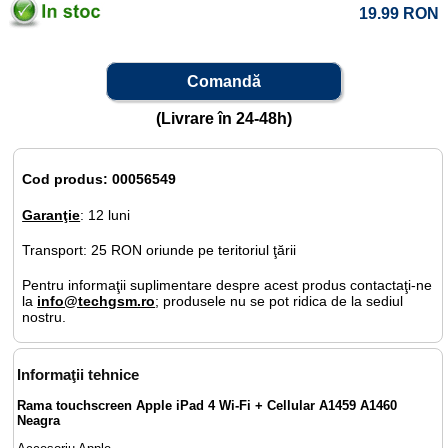
19.99
RON
Comandă
(Livrare în 24-48h)
Cod produs: 00056549
Garanţie
: 12 luni
Transport: 25 RON oriunde pe teritoriul ţării
Pentru informaţii suplimentare despre acest produs contactaţi-ne
la
info@techgsm.ro
; produsele nu se pot ridica de la sediul
nostru.
Informaţii tehnice
Rama touchscreen Apple iPad 4 Wi-Fi + Cellular A1459 A1460
Neagra