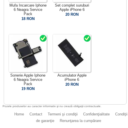
Mufa Incarcare Iphone
Set complet suruburi
6 Neagra Service
Apple iPhone 6
Pack
20 RON
18 RON
Sonerie Apple Iphone
Acumulator Apple
6 Neagra Service
iPhone 6
Pack
20 RON
19 RON
Pozele produselor au caracter informativ şi nu crează obligaţii contractuale.
Home
Contact
Termeni şi condiţii
Confidenţialitate
Condiţii
de garanţie
Renunţarea la cumpărare