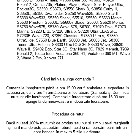
M7500 Emporio Armani, M7600 Beat DJ, M7603, M8910
Pixon12, Omnia 735, Platine, Player, Player Star, Player Ultra,
Pocket3G, S3350, S3370, S3550 Shark 3, S3850 Corby II,
S3850L, S5150 Diva folder, S5250 Wave525, S5260 Star II,
S5330 Wave533, S5350 Shark, S5510, S5530, S5560 Marvel,
S5600 Preston, S5600L, S5600v Blade, S5603, S5620 Monte,
S5750 Wave575, S5780 Wave 578, S6700, S7070 Diva, S7070
Marina, S7220 Eltz, S7220 Ultra b, S7220 Ultra CLASSIC,
S7230E Wave 723, S7350 Classico, S7350 Ultra s, S7350
UltraSlide, S7550 Blue Earth, S8000 Jet, S8003 Jet, S8300
Tocco Ultra Edition, S8300 UltraTOUCH, S8500 Wave, S8530
Wave II, S9402 Ego, Star 3G, Star Nano 3G, T929 Memoir, T939
Behold 2, Tocco Icon, Vodafone 360 H1, Vodafone 360 M1, Wave
2, Wave 2 Pro, Xcover 271.
Când imi va ajunge comanda ?
Comenzile înregistrate până la ora 15:00 vor fi ambalate si expediate în
aceeași zi, cu livrare în următoarea zi lucratoare (Sambăta și Duminica
nu sunt zile lucrătoare). Comenzile înregistrate după ora 15:00 vor
ajunge la dumneavoastră în doua zile lucrătoare.
Procedura de retur
Dacă nu ești 100% mulțumit de produs sau pur și simplu te-ai razgândit
și nu îl mai dorești, acceptăm returul rapid și rambursăm banii într-un
cont bancar, în maxim 5 zile lucrătoare.