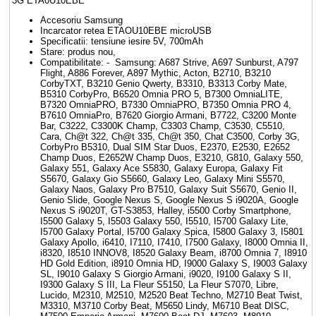
3G ETA0U10EBE
Accesoriu Samsung
Incarcator retea ETAOU10EBE microUSB
Specificatii: tensiune iesire 5V, 700mAh
Stare: produs nou,
Compatibilitate: - Samsung: A687 Strive, A697 Sunburst, A797
Flight, A886 Forever, A897 Mythic, Acton, B2710, B3210
CorbyTXT, B3210 Genio Qwerty, B3310, B3313 Corby Mate,
B5310 CorbyPro, B6520 Omnia PRO 5, B7300 OmniaLITE,
B7320 OmniaPRO, B7330 OmniaPRO, B7350 Omnia PRO 4,
B7610 OmniaPro, B7620 Giorgio Armani, B7722, C3200 Monte
Bar, C3222, C3300K Champ, C3303 Champ, C3530, C5510,
Cara, Ch@t 322, Ch@t 335, Ch@t 350, Chat C3500, Corby 3G,
CorbyPro B5310, Dual SIM Star Duos, E2370, E2530, E2652
Champ Duos, E2652W Champ Duos, E3210, G810, Galaxy 550,
Galaxy 551, Galaxy Ace S5830, Galaxy Europa, Galaxy Fit
S5670, Galaxy Gio S5660, Galaxy Leo, Galaxy Mini S5570,
Galaxy Naos, Galaxy Pro B7510, Galaxy Suit S5670, Genio II,
Genio Slide, Google Nexus S, Google Nexus S i9020A, Google
Nexus S i9020T, GT-S3853, Halley, i5500 Corby Smartphone,
I5500 Galaxy 5, I5503 Galaxy 550, I5510, I5700 Galaxy Lite,
I5700 Galaxy Portal, I5700 Galaxy Spica, I5800 Galaxy 3, I5801
Galaxy Apollo, i6410, I7110, I7410, I7500 Galaxy, I8000 Omnia II,
i8320, I8510 INNOV8, I8520 Galaxy Beam, i8700 Omnia 7, I8910
HD Gold Edition, i8910 Omnia HD, I9000 Galaxy S, I9003 Galaxy
SL, I9010 Galaxy S Giorgio Armani, i9020, I9100 Galaxy S II,
I9300 Galaxy S III, La Fleur S5150, La Fleur S7070, Libre,
Lucido, M2310, M2510, M2520 Beat Techno, M2710 Beat Twist,
M3310, M3710 Corby Beat, M5650 Lindy, M6710 Beat DISC,