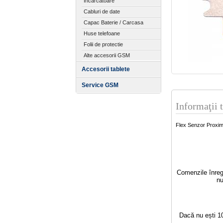
Incarcatoare
Cabluri de date
Capac Baterie / Carcasa
Huse telefoane
Folii de protectie
Alte accesorii GSM
Accesorii tablete
Service GSM
Informaţii 
Flex Senzor Proxim
Comenzile înregi
nu
Dacă nu ești 10