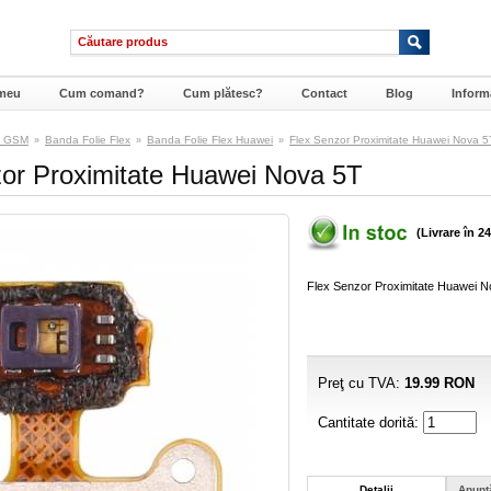
meu
Cum comand?
Cum plătesc?
Contact
Blog
Informa
e GSM
Banda Folie Flex
Banda Folie Flex Huawei
Flex Senzor Proximitate Huawei Nova 5
»
»
»
or Proximitate Huawei Nova 5T
(Livrare în 2
Flex Senzor Proximitate Huawei 
Preţ cu TVA:
19.99
RON
Cantitate dorită:
Detalii
Anunţ