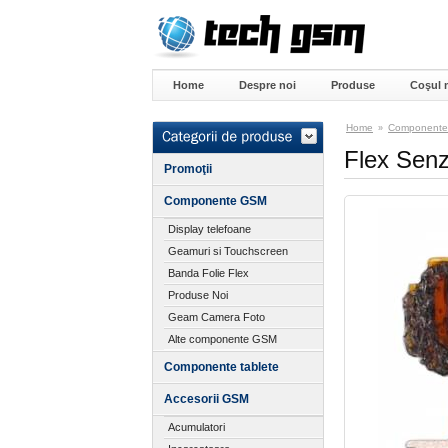
Home
Despre noi
Produse
Coşul 
Home
Component
»
Flex Senz
Promoţii
Componente GSM
Display telefoane
Geamuri si Touchscreen
Banda Folie Flex
Produse Noi
Geam Camera Foto
Alte componente GSM
Componente tablete
Accesorii GSM
Acumulatori