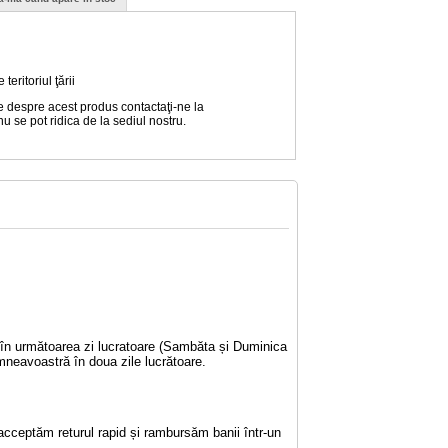
eritoriul ţării
e despre acest produs contactaţi-ne la
nu se pot ridica de la sediul nostru.
e în următoarea zi lucratoare (Sambăta și Duminica
mneavoastră în doua zile lucrătoare.
acceptăm returul rapid și rambursăm banii într-un