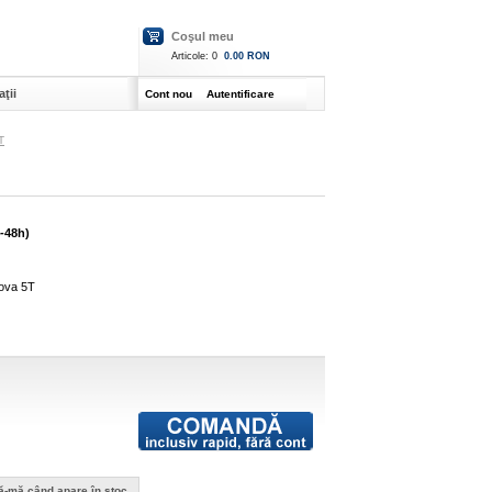
Coşul meu
Articole:
0
0.00 RON
ţii
Cont nou
Autentificare
T
4-48h)
Nova 5T
ă-mă când apare în stoc