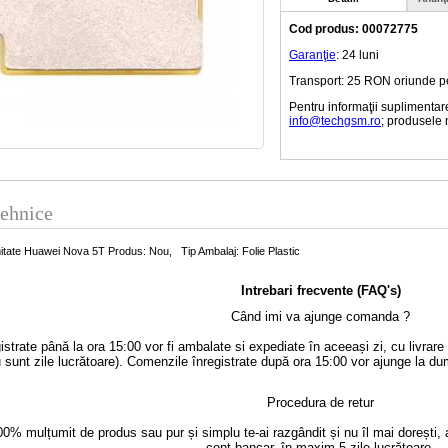
Cod produs: 00072775
Garanţie
: 24 luni
Transport: 25 RON oriunde pe t
Pentru informaţii suplimentar
info@techgsm.ro
; produsele 
tehnice
itate Huawei Nova 5T Produs: Nou, Tip Ambalaj: Folie Plastic
Intrebari frecvente (FAQ's)
Când imi va ajunge comanda ?
strate până la ora 15:00 vor fi ambalate si expediate în aceeași zi, cu livrar
 sunt zile lucrătoare). Comenzile înregistrate după ora 15:00 vor ajunge la du
Procedura de retur
0% mulțumit de produs sau pur și simplu te-ai razgândit și nu îl mai dorești, 
cont bancar, în maxim 5 zile lucrătoare.