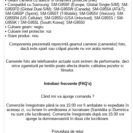
• Geam camera cu adeziv si ornament protectie (inel)
• Compatibil cu Samsung: SM-G955F (Europe, Global Single-SIM); SM-
G955FD (Global Dual-SIM); SM-G955W (Canada); SM-G955A (AT&T);
SM-G955P (Sprint); SM-G955T (T-Mobile); SM-G955V (Verizon); SM-
G955R4 (US Cellular); SM-G955U (USA Unlocked); SM-G955S / SM-
G955K / SM-G955L (South Korea); SM-G9550
• Culoare geam: negru
• Culoare inel protectie: roz
• Stare produs: nou
Componenta prezentată reprezintă geamul camerei (camerelor) foto,
dacă este spart sau crăpat pozele nu vor arata normal.
Camerele foto ale telefoanelor actuale sunt extrem de performante, deci
orice zgarietură pe lentile poate afecta drastic calitatea pozelor si
filmelor.
Intrebari frecvente (FAQ's)
Când imi va ajunge comanda ?
Comenzile înregistrate până la ora 15:00 vor fi ambalate si expediate în
aceeași zi, cu livrare în următoarea zi lucratoare (Sambăta și Duminica
nu sunt zile lucrătoare). Comenzile înregistrate după ora 15:00 vor
ajunge la dumneavoastră în doua zile lucrătoare.
Procedura de retur