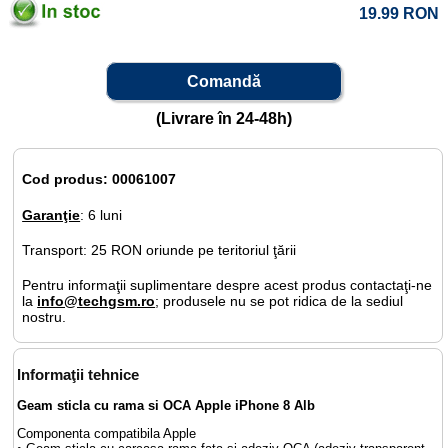
19.99
RON
Comandă
(Livrare în 24-48h)
Cod produs: 00061007
Garanţie
: 6 luni
Transport: 25 RON oriunde pe teritoriul ţării
Pentru informaţii suplimentare despre acest produs contactaţi-ne
la
info@techgsm.ro
; produsele nu se pot ridica de la sediul
nostru.
Informaţii tehnice
Geam sticla cu rama si OCA Apple iPhone 8 Alb
Componenta compatibila Apple