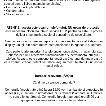
• Geam sticla cu carcasa rama fata si adeziv OCA (adeziv transparent
special pentru lipirea geamului pe display)
• Compatibil cu Apple: iPhone 8
• Culoare: alba
• Stare produs: nou
ATENȚIE: acesta este geamul telefonului, NU geam de protecție
-
este necesară inlocuirea intr-un service GSM pentru că este un proces
delicat și ce implica scule si cunoștinte de specialitate.
Geamul sau touchscreen-ul reprezintă componenta ce sa află deasupra
display-ului și, din acest motiv, este predispusă la zgarieturi și defecte.
Ca o parte foarte importantă a telefonului, orice defect a geamului sau
touchscreen-ului afectează funcționalitatea și performanța intregului
telefon. Aceasta este componenta ideală dacă ecranul dumneavoastră
este zgariat, crăpat, defect sau dacă vreți să oferiti telefonului un aspect
nou si plăcut.
Intrebari frecvente (FAQ's)
Când imi va ajunge comanda ?
Comenzile înregistrate până la ora 15:00 vor fi ambalate si expediate în
aceeași zi, cu livrare în următoarea zi lucratoare (Sambăta și Duminica
nu sunt zile lucrătoare). Comenzile înregistrate după ora 15:00 vor
ajunge la dumneavoastră în doua zile lucrătoare.