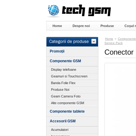
Home
Despre noi
Produse
Coşul 
Home
Component
»
Service Pack
Conector 
Promoţii
Componente GSM
Display telefoane
Geamuri si Touchscreen
Banda Folie Flex
Produse Noi
Geam Camera Foto
Alte componente GSM
Componente tablete
Accesorii GSM
Acumulatori