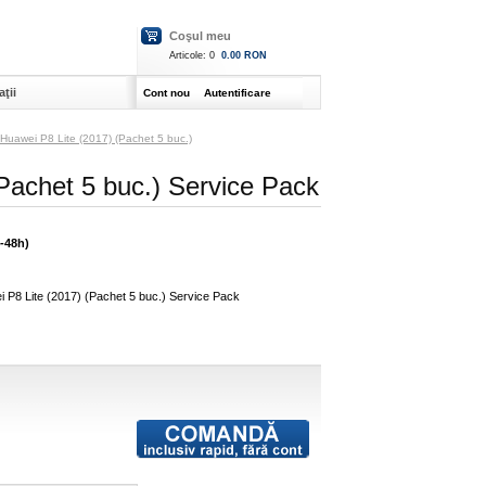
Coşul meu
Articole:
0
0.00 RON
ţii
Cont nou
Autentificare
 Huawei P8 Lite (2017) (Pachet 5 buc.)
(Pachet 5 buc.) Service Pack
4-48h)
i P8 Lite (2017) (Pachet 5 buc.) Service Pack