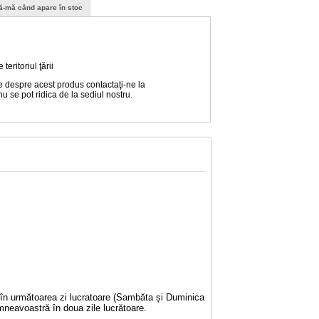
ă-mă când apare în stoc
eritoriul ţării
e despre acest produs contactaţi-ne la
nu se pot ridica de la sediul nostru.
e în următoarea zi lucratoare (Sambăta și Duminica
mneavoastră în doua zile lucrătoare.