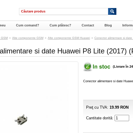
meu
Cum comand?
Cum plătesc?
Contact
Blog
Informa
e GSM
Alte componente GSM
Alte componente GSM Huawei
Conector alimentare si date
»
»
»
alimentare si date Huawei P8 Lite (2017) 
(Livrare în 2
Conector alimentare si date Huawe
Preţ cu TVA:
19.99
RON
Cantitate dorită: