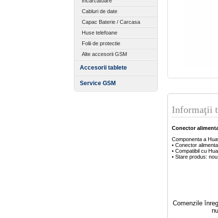
Incarcatoare
Cabluri de date
Capac Baterie / Carcasa
Huse telefoane
Folii de protectie
Alte accesorii GSM
Accesorii tablete
Service GSM
Informaţii 
Conector alimenta
Componenta a Hua
• Conector aliment
• Compatibil cu Hua
• Stare produs: nou
Comenzile înregi
nu