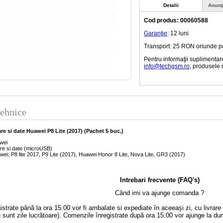
Detalii
Anunţ
Cod produs: 00060588
Garanţie
: 12 luni
Transport: 25 RON oriunde pe t
Pentru informaţii suplimentar
info@techgsm.ro
; produsele 
tehnice
re si date Huawei P8 Lite (2017) (Pachet 5 buc.)
wei
are si date (microUSB)
wei: P8 lite 2017, P9 Lite (2017), Huawei Honor 8 Lite, Nova Lite, GR3 (2017)
Intrebari frecvente (FAQ's)
Când imi va ajunge comanda ?
strate până la ora 15:00 vor fi ambalate si expediate în aceeași zi, cu livrar
 sunt zile lucrătoare). Comenzile înregistrate după ora 15:00 vor ajunge la du