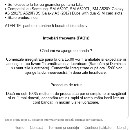
• Se foloseste la lipirea geamului pe rama fata
• Compatibil cu Samsung: SM-A520F, SM-A520FL, SM-A520Y Galaxy
A5 (2017), A520F/DS Galaxy A3 (2017) Duos with dual-SIM card slots
• Stare produs: nou
ATENTIE: pachetul contine 5 bucati dublu adeziv.
Întrebări frecvente (FAQ's)
Când imi va ajunge comanda ?
Comenzile înregistrate până la ora 15:00 vor fi ambalate si expediate în
aceeași zi, cu livrare în următoarea zi lucratoare (Sambăta și Duminica
nu sunt zile lucrătoare). Comenzile înregistrate după ora 15:00 vor
ajunge la dumneavoastră în doua zile lucrătoare.
Procedura de retur
Dacă nu ești 100% mulțumit de produs sau pur și simplu te-ai razgândit
și nu îl mai dorești, acceptăm returul rapid și rambursăm banii într-un
cont bancar, în maxim 5 zile lucrătoare.
Pozele produselor au caracter informativ şi nu crează obligaţii contractuale.
Home
Contact
Termeni şi condiţii
Confidenţialitate
Condiţii