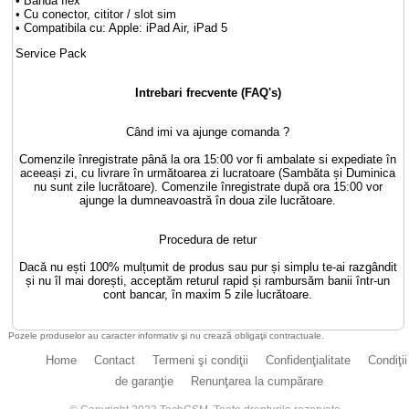
• Banda flex
• Cu conector, cititor / slot sim
• Compatibila cu: Apple: iPad Air, iPad 5
Service Pack
Intrebari frecvente (FAQ's)
Când imi va ajunge comanda ?
Comenzile înregistrate până la ora 15:00 vor fi ambalate si expediate în
aceeași zi, cu livrare în următoarea zi lucratoare (Sambăta și Duminica
nu sunt zile lucrătoare). Comenzile înregistrate după ora 15:00 vor
ajunge la dumneavoastră în doua zile lucrătoare.
Procedura de retur
Dacă nu ești 100% mulțumit de produs sau pur și simplu te-ai razgândit
și nu îl mai dorești, acceptăm returul rapid și rambursăm banii într-un
cont bancar, în maxim 5 zile lucrătoare.
Pozele produselor au caracter informativ şi nu crează obligaţii contractuale.
Home
Contact
Termeni şi condiţii
Confidenţialitate
Condiţii
de garanţie
Renunţarea la cumpărare