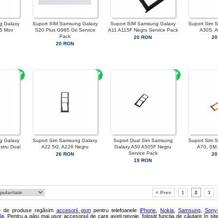
g Galaxy
Suport SIM Samsung Galaxy
Suport SIM Samsung Galaxy
Suport Sim 
5 Mov
S20 Plus G985 Gri Service
A11 A115F Negru Service Pack
A30S, 
Pack
20 RON
20
20 RON
g Galaxy
Suport Sim Samsung Galaxy
Suport Dual Sim Samsung
Suport Sim 
stru Dual
A22 5G, A226 Negru
Galaxy A50 A505F Negru
A70, SM
Service Pack
26 RON
20
19 RON
< Prev
1
2
3
ie de produse regăsim
accesorii gsm
pentru telefoanele
iPhone
,
Nokia
,
Samsung
,
Sony
la
. Pentru a găsi mai ușor accesoriul de care aveți nevoie, folosiți funcția de căutare în sit