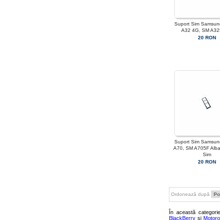
Suport Sim Samsun
A32 4G, SM A32
20 RON
Suport Sim Samsun
A70, SM A705F Alba
Sim
20 RON
Ordonează după
În această categor
BlackBerry
și
Motoro