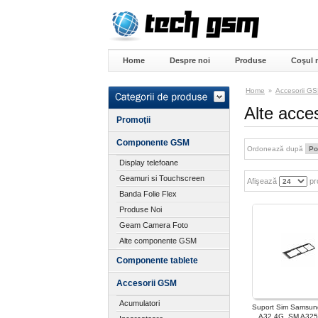
Home
Despre noi
Produse
Coşul 
Home
Accesorii G
»
Alte acc
Promoţii
Componente GSM
Ordonează după
Display telefoane
Geamuri si Touchscreen
Afişează
pr
Banda Folie Flex
Produse Noi
Geam Camera Foto
Alte componente GSM
Componente tablete
Accesorii GSM
Acumulatori
Suport Sim Samsun
A32 4G, SM A325