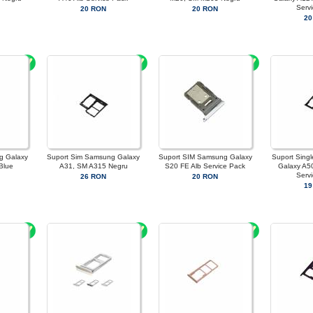
Serv
20 RON
20 RON
20
g Galaxy
Suport Sim Samsung Galaxy
Suport SIM Samsung Galaxy
Suport Sing
Blue
A31, SM A315 Negru
S20 FE Alb Service Pack
Galaxy A5
Serv
26 RON
20 RON
19