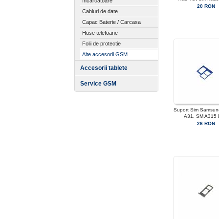
Incarcatoare
20 RON
Cabluri de date
Capac Baterie / Carcasa
Huse telefoane
Folii de protectie
Alte accesorii GSM
Accesorii tablete
Service GSM
Suport Sim Samsun
A31, SM A315 
26 RON