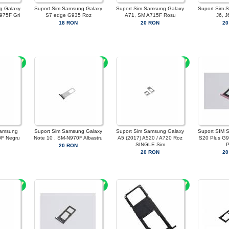
g Galaxy
Suport Sim Samsung Galaxy
Suport Sim Samsung Galaxy
Suport Sim 
975F Gri
S7 edge G935 Roz
A71, SM A715F Rosu
J6, 
18 RON
20 RON
20
Samsung
Suport Sim Samsung Galaxy
Suport Sim Samsung Galaxy
Suport SIM 
0F Negru
Note 10 , SM-N970F Albastru
A5 (2017) A520 / A720 Roz
S20 Plus G9
SINGLE Sim
P
20 RON
20 RON
20