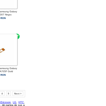
Samsung Galaxy
A307 Negru
 RON
Samsung Galaxy
 A705F Gold
 RON
4
5
Next >
-Ericsson
,
LG
,
HTC
,
e, din partea de sus a