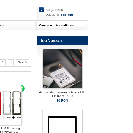
Coşul meu
Articole:
0
0.00 RON
ţii
Cont nou
Autentificare
Top Vânzări
4
5
Next >
Acumulator Samsung Galaxy A10
EB-BA750ABU
90 RON
l SIM Samsung
A125F Albastru