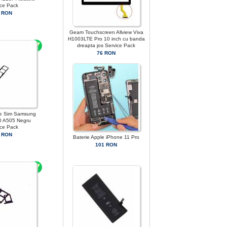
ice Pack
 RON
Geam Touchscreen Allview Viva
H1003LTE Pro 10 inch cu banda
dreapta jos Service Pack
76 RON
le Sim Samsung
0 A505 Negru
ice Pack
 RON
Baterie Apple iPhone 11 Pro
101 RON